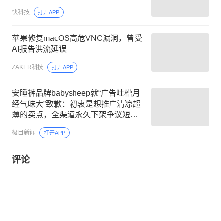
快科技
打开APP
苹果修复macOS高危VNC漏洞，曾受
AI报告洪流延误
ZAKER科技
打开APP
安睡裤品牌babysheep就“广告吐槽月
经气味大”致歉：初衷是想推广清凉超
薄的卖点，全渠道永久下架争议短视
频，全面清查所有营销素材
极目新闻
打开APP
评论