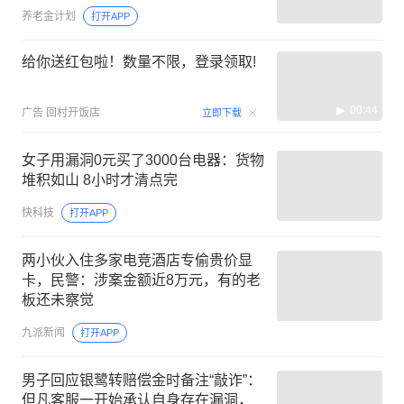
养老金计划
打开APP
给你送红包啦！数量不限，登录领取!
00:44
广告
回村开饭店
立即下载
女子用漏洞0元买了3000台电器：货物
堆积如山 8小时才清点完
快科技
打开APP
两小伙入住多家电竞酒店专偷贵价显
卡，民警：涉案金额近8万元，有的老
板还未察觉
九派新闻
打开APP
男子回应银鹭转赔偿金时备注“敲诈”：
但凡客服一开始承认自身存在漏洞，