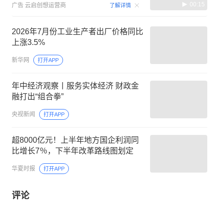
00:15
广告
云启创想运营商
了解详情
2026年7月份工业生产者出厂价格同比
上涨3.5%
新华网
打开APP
年中经济观察丨服务实体经济 财政金
融打出“组合拳”
央视新闻
打开APP
超8000亿元！上半年地方国企利润同
比增长7％，下半年改革路线图划定
华夏时报
打开APP
评论