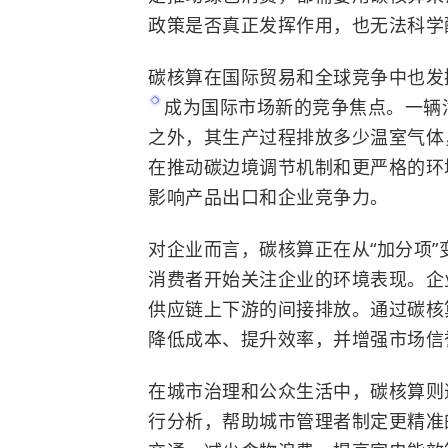
政策是否真正发挥作用，也无法科学
碳核算在国际贸易和全球竞争中也发
成为国际市场新的竞争焦点。一辆
之外，其生产过程排放多少温室气体
在推动碳边境调节机制和更严格的环
影响产品出口和企业竞争力。
对企业而言，碳核算正在从“加分项”
消费者开始关注企业的环境表现。企
供应链上下游的间接排放。通过碳核
降低成本、提升效率，并增强市场信
在城市治理和公众生活中，碳核算则
行分析，帮助城市管理者制定更精准