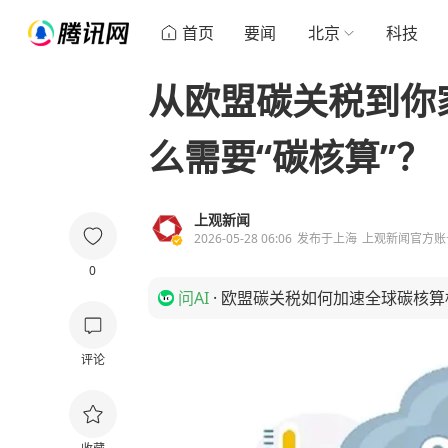
首页
要闻
北京
科技
从欧盟碳关税到你
么需要“碳核算”？
上观新闻
2026-05-28 06:06
发布于
上海
上观新闻官方账
0
问AI
·
欧盟碳关税如何加速全球碳核算
评论