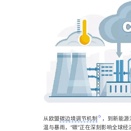
从欧盟
碳边境调节机制
，到新能源
温与暴雨，“碳”正在深刻影响全球