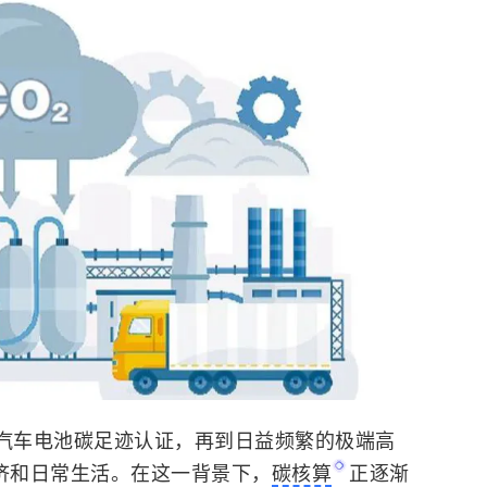
汽车电池碳足迹认证，再到日益频繁的极端高
经济和日常生活。在这一背景下，
碳核算
正逐渐