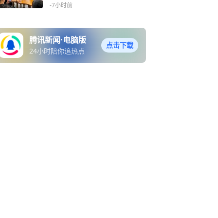
3%
-7小时前
腾讯新闻·电脑版
点击下载
24小时陪你追热点