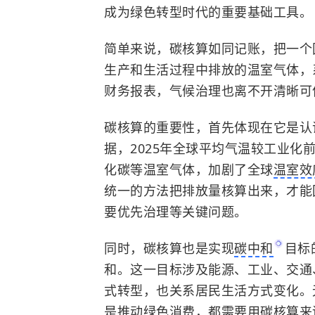
成为绿色转型时代的重要基础工具。
简单来说，碳核算如同记账，把一个
生产和生活过程中排放的温室气体，
财务报表，气候治理也离不开清晰可
碳核算的重要性，首先体现在它是认
据，2025年全球平均气温较工业化
化碳等温室气体，加剧了全球
温室效
统一的方法把排放量核算出来，才能
要优先治理等关键问题。
同时，碳核算也是实现
碳中和
目标
和。这一目标涉及能源、工业、交通
式转型，也关系居民生活方式变化。
是推动绿色消费，都需要用碳核算来