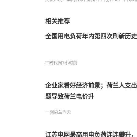
相关推荐
全国用电负荷年内第四次刷新历史
IT时代网
7小时前
企业家看好经济前景；荷兰人支出
题导致荷兰电价升
一网荷兰
昨天
江苏电网最高用电负荷连连攀升，