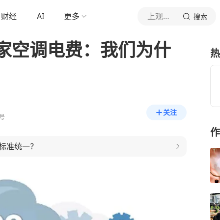
财经
AI
更多
上观新闻
搜索
家空调电费：我们为什
热
关注
号
作
标准统一？