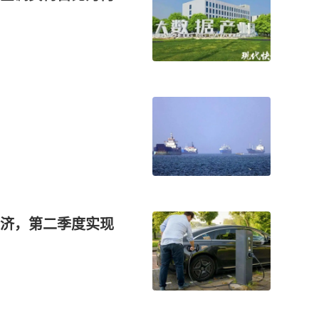
济，第二季度实现