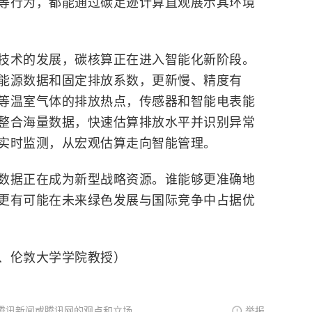
等行为，都能通过碳足迹计算直观展示其环境
技术的发展，碳核算正在进入智能化新阶段。
能源数据和固定排放系数，更新慢、精度有
等温室气体的排放热点，传感器和智能电表能
整合海量数据，快速估算排放水平并识别异常
实时监测，从宏观估算走向智能管理。
数据正在成为新型战略资源。谁能够更准确地
更有可能在未来绿色发展与国际竞争中占据优
、伦敦大学学院教授）
腾讯新闻或腾讯网的观点和立场。
举报