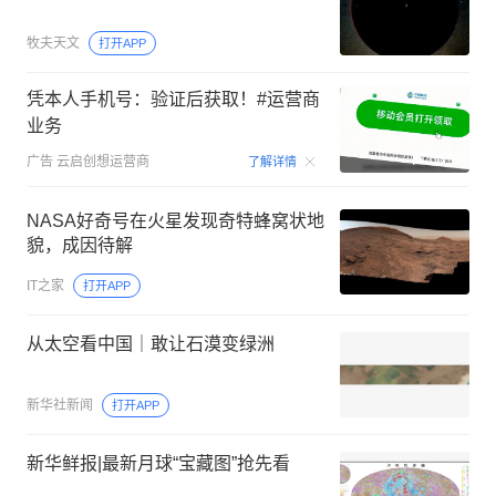
牧夫天文
打开APP
凭本人手机号：验证后获取！#运营商
业务
00:15
广告
云启创想运营商
了解详情
NASA好奇号在火星发现奇特蜂窝状地
貌，成因待解
IT之家
打开APP
从太空看中国｜敢让石漠变绿洲
新华社新闻
打开APP
新华鲜报|最新月球“宝藏图”抢先看