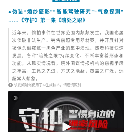
●
伪装“婚纱摄影”“智能驾驶研究”“气象探测”
……《守护》第一集《暗处之眼》
近年来，偷拍事件在世界范围内频频发生。我国也屡
次侦破非法生产、销售窃照专用器材案，并开展针对
摄像头偷窥这一黑色产业的集中治理。
随着科技快速
发展，各种“暗处之眼”持续变化、不断丰富着形态和
功能。从现实情况看，境外间谍情报机构的窃视手段
之丰富，工具之先进，方式之隐蔽，覆盖之广泛，远
超常人想象。
该视频疑似使用了AI生成技术，请谨慎甄别