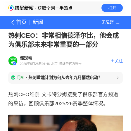
· 获取全网一手热点
打开
首页
新闻
无障碍
热刺CEO：非常相信德泽尔比，他会成
为俱乐部未来非常重要的一部分
懂球帝
关注
2026年5月28日01:46
北京
懂球帝官方账号
问AI
·
热刺重建计划为何从去年九月悄然启动？
热刺CEO维奈-文卡特沙姆接受了俱乐部官方频道
的采访，回顾俱乐部2025/26赛季整体情况。