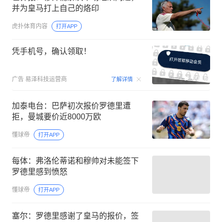
并为皇马打上自己的烙印
虎扑体育内容
打开APP
凭手机号，确认领取！
00:15
广告
易泽科技运营商
了解详情
加泰电台：巴萨初次报价罗德里遭
拒，曼城要价近8000万欧
懂球帝
打开APP
每体：弗洛伦蒂诺和穆帅对未能签下
罗德里感到愤怒
懂球帝
打开APP
塞尔：罗德里感谢了皇马的报价，签