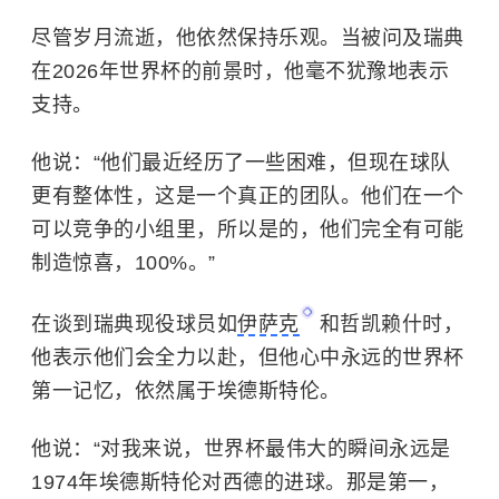
尽管岁月流逝，他依然保持乐观。当被问及瑞典
在2026年世界杯的前景时，他毫不犹豫地表示
支持。
他说：“他们最近经历了一些困难，但现在球队
更有整体性，这是一个真正的团队。他们在一个
可以竞争的小组里，所以是的，他们完全有可能
制造惊喜，100%。”
在谈到瑞典现役球员如
伊萨克
和哲凯赖什时，
他表示他们会全力以赴，但他心中永远的世界杯
第一记忆，依然属于埃德斯特伦。
他说：“对我来说，世界杯最伟大的瞬间永远是
1974年埃德斯特伦对西德的进球。那是第一，