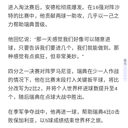
进入淘汰赛后，安德松彻底爆发。在16强对阵沙
特的比赛中，他贡献两球一助攻，几乎以一己之
力帮助瑞典晋级。
他回忆说：“那一天感觉我们好像可以随意进
球，只要告诉我们要进几个，我们就能做到。那
种感觉有点疯狂，但非常美妙。”
章
节
四分之一决赛对阵
罗马尼亚
，瑞典在少一人作战
的情况下，他在比赛末段打入关键扳平球，将比
分改写为2比2，并将个人世界杯进球数提升至4
个，随后瑞典在点球大战中胜出。
在季军争夺战中，他再进一球，帮助瑞典4比0击
败保加利亚，以5球成绩结束世界杯之旅。