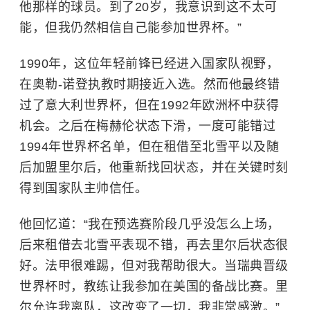
他那样的球员。到了20岁，我意识到这不太可
能，但我仍然相信自己能参加世界杯。”
1990年，这位年轻前锋已经进入国家队视野，
在奥勒-诺登执教时期接近入选。然而他最终错
过了意大利世界杯，但在1992年欧洲杯中获得
机会。之后在梅赫伦状态下滑，一度可能错过
1994年世界杯名单，但在租借至北雪平以及随
后加盟里尔后，他重新找回状态，并在关键时刻
得到国家队主帅信任。
他回忆道：“我在预选赛阶段几乎没怎么上场，
后来租借去
北雪平
表现不错，再去里尔后状态很
好。法甲很难踢，但对我帮助很大。当瑞典晋级
世界杯时，教练让我参加在美国的备战比赛。里
尔允许我离队，这改变了一切，我非常感激。”