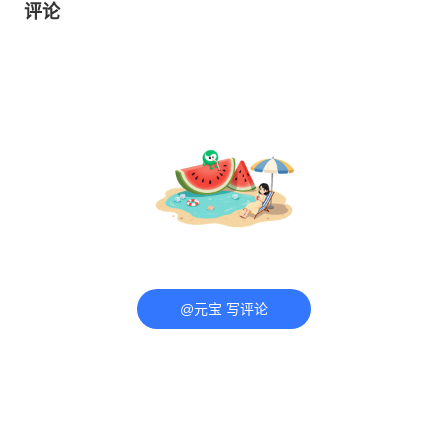
评论
@元宝 写评论