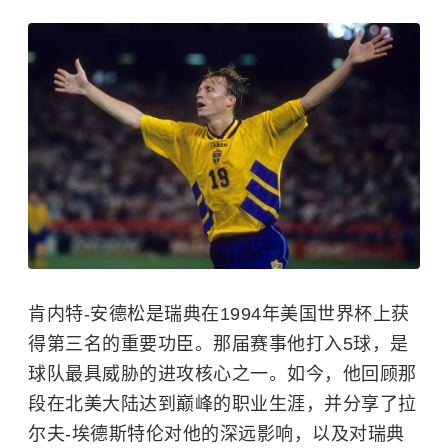
肯内特-安德松是瑞典在1994年美国世界杯上获
得第三名的重要功臣。那届赛事他打入5球，是
球队最具威胁的进攻核心之一。如今，他回顾那
段在北美大陆达到巅峰的职业生涯，并分享了拉
尔夫-埃德斯特伦对他的深远影响，以及对瑞典