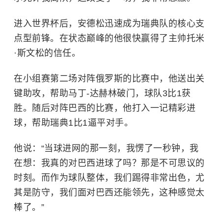
进入世界杯后，安德松迅速成为瑞典队的核心支
点型前锋。在状态巅峰的他很快赢得了主帅托米
·斯文松的信任。
在小组赛第二场对阵俄罗斯的比赛中，他送出关
键助攻，帮助马丁-达赫林破门，球队3比1获
胜。随后对阵巴西的比赛，他打入一记精彩进
球，帮助瑞典1比1逼平对手。
他说：“当球进网的那一刻，我愣了一秒钟，我
在想：我真的对巴西进球了吗？那是不可思议的
时刻。而作为球队整体，我们踢得非常出色，尤
其是防守，我们面对巴西还能领先，这种感觉太
棒了。”