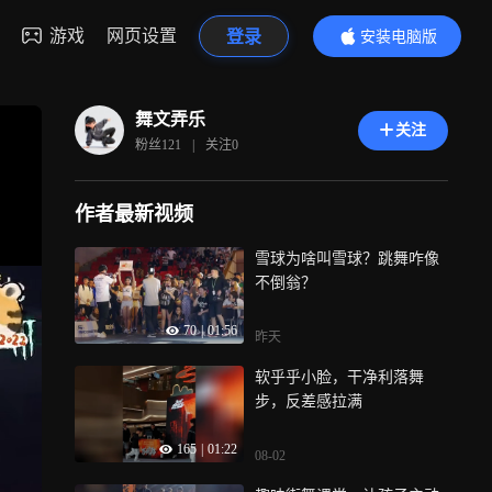
游戏
网页设置
登录
安装电脑版
内容更精彩
舞文弄乐
关注
粉丝
121
|
关注
0
作者最新视频
雪球为啥叫雪球？跳舞咋像
不倒翁？
70
|
01:56
昨天
软乎乎小脸，干净利落舞
步，反差感拉满
165
|
01:22
08-02