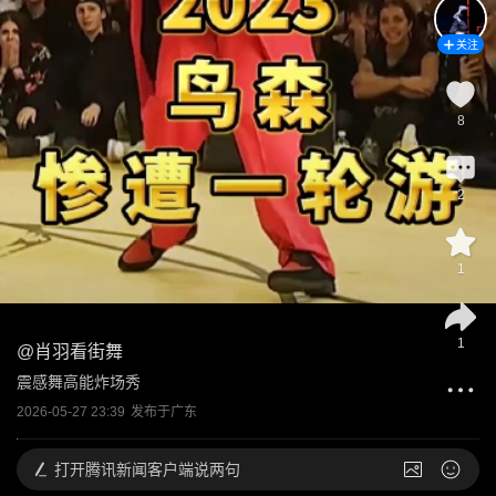
关注
8
2
1
1
@
肖羽看街舞
震感舞高能炸场秀
2026-05-27 23:39
发布于
广东
打开
腾讯新闻客户端说两句