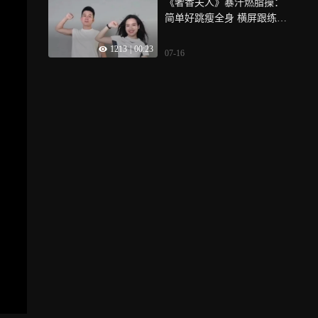
《奢香夫人》暴汗燃脂操：
简单好跳瘦全身 横屏跟练超
友好
1213
|
00:23
07-16