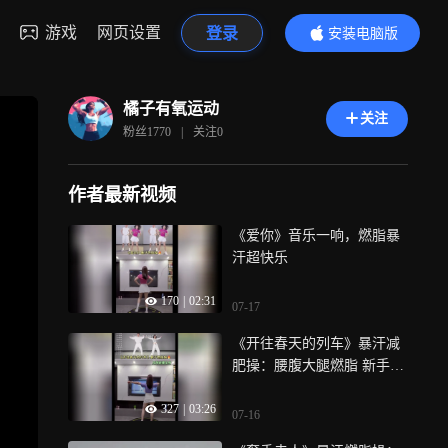
游戏
网页设置
登录
安装电脑版
内容更精彩
橘子有氧运动
关注
粉丝
1770
|
关注
0
作者最新视频
《爱你》音乐一响，燃脂暴
汗超快乐
170
|
02:31
07-17
《开往春天的列车》暴汗减
肥操：腰腹大腿燃脂 新手友
好超解压
327
|
03:26
07-16