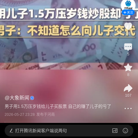
关注
26
5
8
107
@
大象新闻
男子用1.5万压岁钱给儿子买股票 自己的赚了儿子的亏了
2026-05-27 23:28
发布于
河南
打开
腾讯新闻客户端说两句