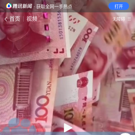
· 获取全网一手热点
打开
首页
视频
无障碍