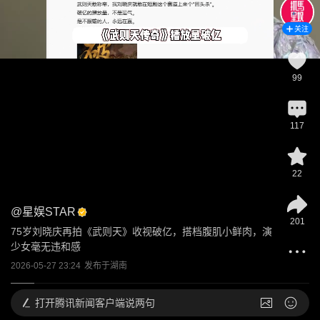
关注
99
117
22
@
星娱STAR
201
75岁刘晓庆再拍《武则天》收视破亿，搭档腹肌小鲜肉，演
少女毫无违和感
2026-05-27 23:24
发布于
湖南
打开
腾讯新闻客户端说两句