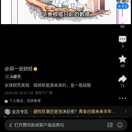
关注
68
4
49
@
洞一说财经
AI章节
全球铜荒真相：毁掉新能源未来的，是一瓶硫酸
71
2026-05-28 07:00
发布于
广西
个人观点，仅供参考
避险狂潮还是泡沫前夜？黄金白银未来半年走
会员专区
势深度推演
打开
腾讯新闻客户端说两句