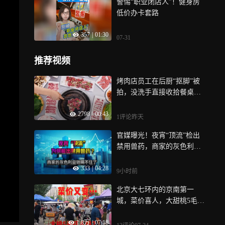
警惕“职业闭店人”！健身房
低价办卡套路
357
|
01:30
07-31
推荐视频
烤肉店员工在后厨“抠脚”被
拍，没洗手直接收拾餐桌，
涉事门店致歉
2798
|
00:43
1评论
昨天
官媒曝光！夜宵“顶流”检出
禁用兽药，商家的灰色利益
链瞒不住了
333
|
04:28
9小时前
北京大七环内的京南第一
城，菜价喜人，大甜桃5毛，
看今天菜价猪肉合适吗？
1.8万
|
07:18