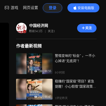
游戏
网页设置
登录
安装电脑版
内容更精彩
中国经济网
关注
粉丝
54.3万
|
关注
1
作者最新视频
警惕变味的“标会” ，一不小
心掉进“无底洞”！
330
|
01:55
8小时前
稳赚的“国家级”项目？紧急
提醒！小心假借“国家政策”
的非法金融骗局，都是骗子
252
|
01:47
挖的坑
1评论
昨天