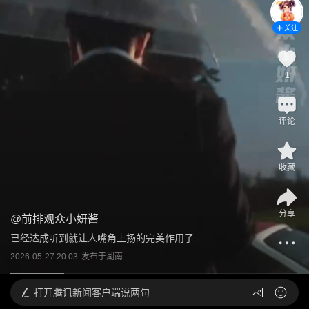
关注
1
评论
收藏
分享
@
前排观众小妍酱
已经达成听到就让人嘴角上扬的完美作用了
2026-05-27 20:03
发布于
湖南
打开
腾讯新闻客户端说两句