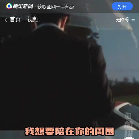
· 获取全网一手热点
打开
首页
视频
无障碍