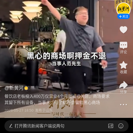
关注
评论
收藏
@
新黄河
分享
餐饮店老板投入400万仅营业4个月就被迫关店，商场要求
其留下所有设备，当事人：砸了都不会留给黑心商场
2026-05-27 18:50
发布于
山东
打开
腾讯新闻客户端说两句