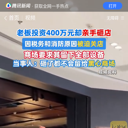
· 获取全网一手热点
打开
首页
视频
无障碍