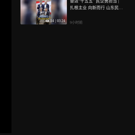
奋进“十五五” 民企勇担当 |
扎根主业 向新而行 山东民企
因企制宜闯出实业新路
14
|
03:24
9小时前