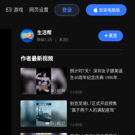
游戏
网页设置
登录
安装电脑版
内容更精彩
生活帮
关注
粉丝
3.3万
|
关注
0
作者最新视频
倒计时7天！深圳女子健美诞
生40周年纪念庆典 1986年的
那场比赛现场的轰动有多少
28
|
02:50
人记得？
3小时前
别克至境L7正式开启预售
“属于两个人的满配座驾”
35
|
02:27
7小时前