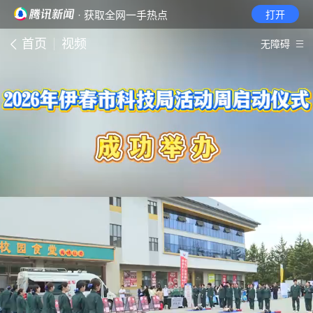
· 获取全网一手热点
打开
首页
视频
无障碍