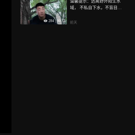
温馨提示：远离野外陌生水
域， 不私自下水，不盲目救
人，珍爱生命，谨防溺水
284
|
00:32
前天