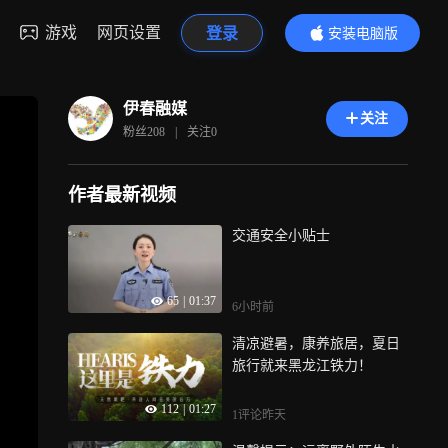
游戏
网页设置
登录
安装电脑版
内容更精彩
伊春融媒
关注
粉丝
208
|
关注
0
作者最新视频
交通安全小贴士
65
|
01:37
6小时前
清凉避暑，康养旅居，夏日
旅行就来黑龙江铁力！
112
|
01:27
1评论
昨天