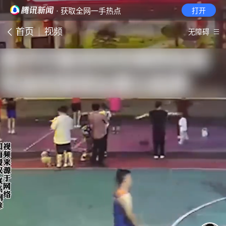
· 获取全网一手热点
打开
首页
视频
无障碍