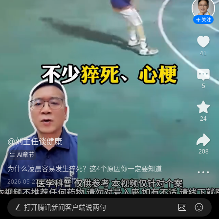
关注
41
5
24
@
刘主任谈健康
208
AI章节
为什么凌晨容易发生猝死？这4个原因你一定要知道
2026-05-27 19:13
发布于
北京
打开
腾讯新闻客户端说两句