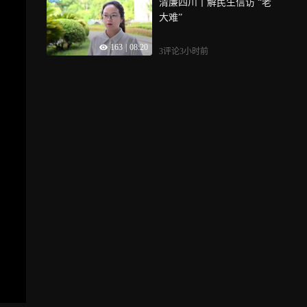
清廉四川丨解民生信访 “老
大难”
163
|
08:20
3评论
3小时前