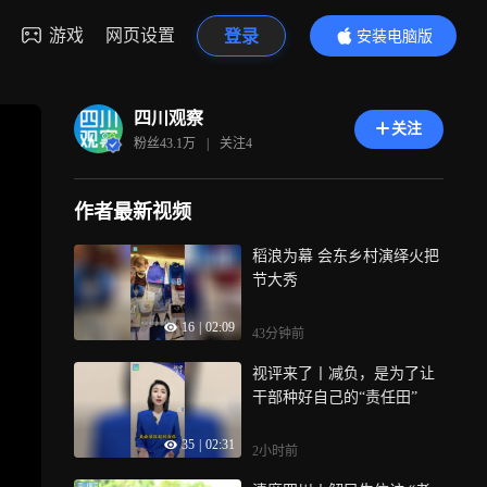
游戏
网页设置
登录
安装电脑版
内容更精彩
四川观察
关注
粉丝
43.1万
|
关注
4
作者最新视频
稻浪为幕 会东乡村演绎火把
节大秀
16
|
02:09
43分钟前
视评来了丨减负，是为了让
干部种好自己的“责任田”
35
|
02:31
2小时前