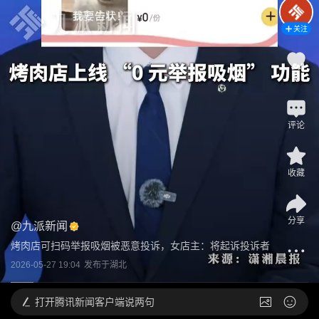
关注
2
评论
收藏
分享
@
九派新闻
烤肉店可扫码举报吸烟被恶意投诉，女店主：将起诉投诉者
2026-05-27 19:04
发布于
湖北
打开
腾讯新闻客户端说两句