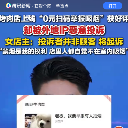
· 获取全网一手热点
打开
首页
视频
无障碍