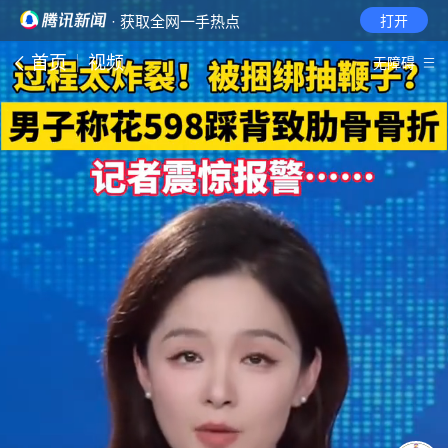
· 获取全网一手热点
打开
首页
视频
无障碍