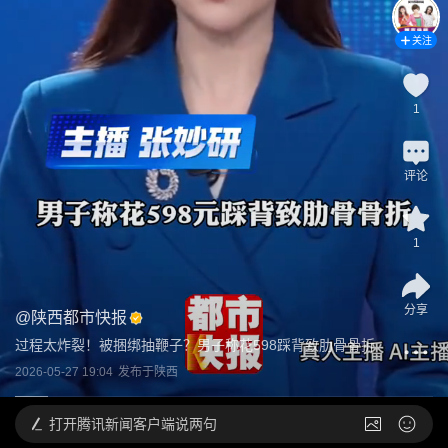
关注
1
评论
1
分享
@
陕西都市快报
过程太炸裂！被捆绑抽鞭子？男子称花598踩背致肋骨骨折
2026-05-27 19:04
发布于
陕西
打开
腾讯新闻客户端说两句