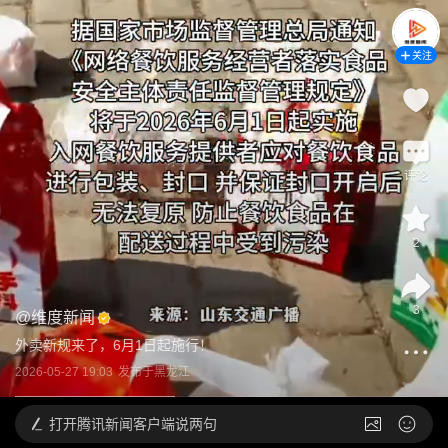
关注
评论
2
3
@
维度新闻
外卖新规来了，6月1日起施行！
2026-05-27 19:03
发布于
黑龙江
打开
腾讯新闻客户端说两句