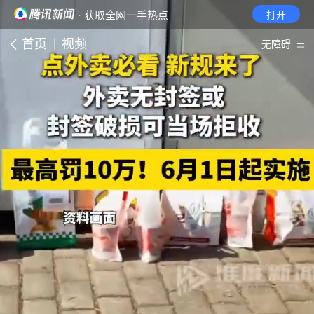
· 获取全网一手热点
打开
首页
视频
无障碍