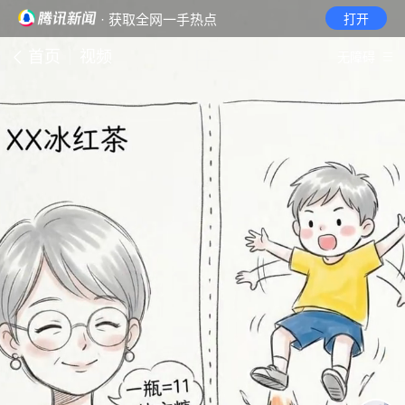
· 获取全网一手热点
打开
首页
视频
无障碍