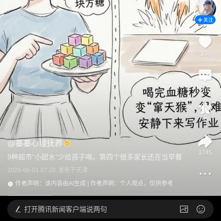
关注
138
19
93
@
蓁蓁心理抚养
1745
9种超市“小甜水”少给孩子喝，第四个很多家长还在当早餐
2026-06-01 07:20
发布于
天津
作者声明：该内容由AI生成 | 作者声明：个人观点，仅供参考
打开
腾讯新闻客户端说两句