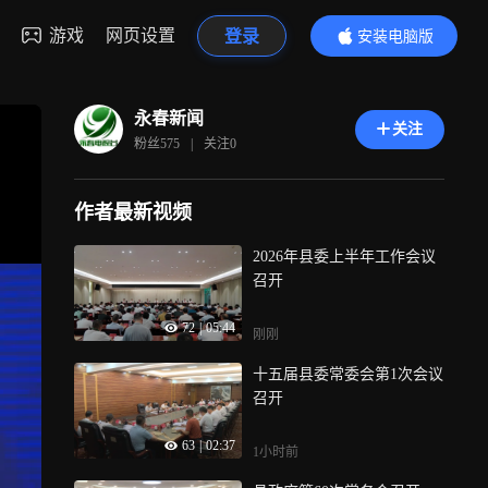
游戏
网页设置
登录
安装电脑版
内容更精彩
永春新闻
关注
粉丝
575
|
关注
0
作者最新视频
2026年县委上半年工作会议
召开
72
|
05:44
刚刚
十五届县委常委会第1次会议
召开
63
|
02:37
1小时前