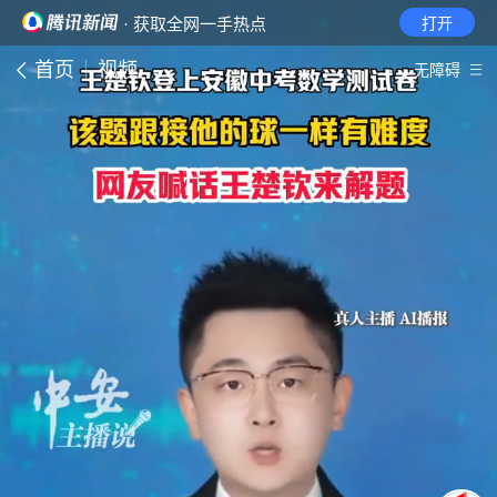
· 获取全网一手热点
打开
首页
视频
无障碍