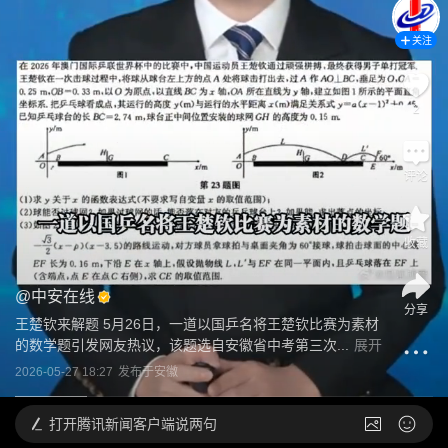
关注
2
评论
收藏
@
中安在线
分享
王楚钦来解题 5月26日，一道以国乒名将王楚钦比赛为素材
的数学题引发网友热议，该题选自安徽省中考第三次...
展开
2026-05-27 18:27
发布于
安徽
打开
腾讯新闻客户端说两句