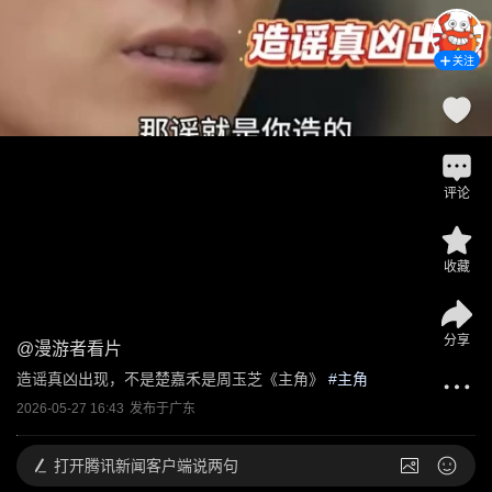
关注
评论
收藏
分享
@
漫游者看片
造谣真凶出现，不是楚嘉禾是周玉芝《主角》
 #
主角
2026-05-27 16:43
发布于
广东
打开
腾讯新闻客户端说两句