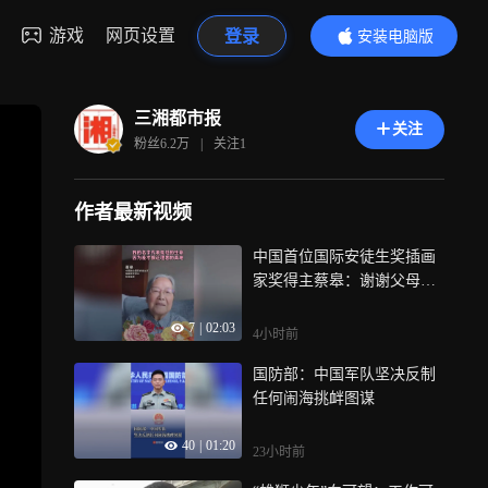
游戏
网页设置
登录
安装电脑版
内容更精彩
三湘都市报
关注
粉丝
6.2万
|
关注
1
作者最新视频
中国首位国际安徒生奖插画
家奖得主蔡皋：谢谢父母赐
予我这个名字，我的名字代
7
|
02:03
表的是低处的生命，因为爱
4小时前
才让我走得稍微接近理想
国防部：中国军队坚决反制
任何闹海挑衅图谋
40
|
01:20
23小时前