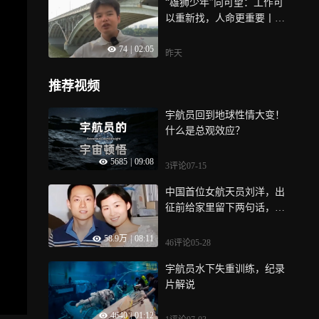
“雄狮少年”向可望：工作可
以重新找，人命更重要丨对
话当事人
74
|
02:05
昨天
推荐视频
宇航员回到地球性情大变！
什么是总观效应？
5685
|
09:08
3评论
07-15
中国首位女航天员刘洋，出
征前给家里留下两句话，泪
目！
58.9万
|
08:11
46评论
05-28
宇航员水下失重训练，纪录
片解说
4640
|
01:12