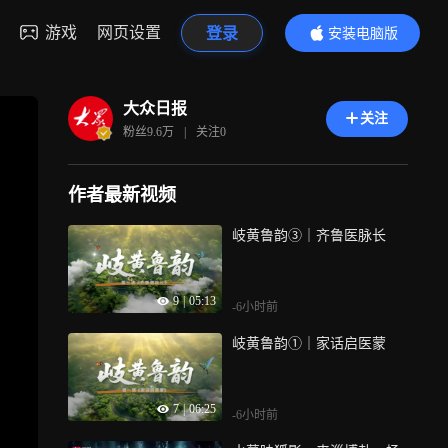
游戏
网页设置
登录
安装电脑版
内容更精彩
大众日报
关注
粉丝
9.6万
|
关注
0
作者最新视频
岐黄鲁韵③｜齐鲁医脉长
9
|
05:13
-6小时前
岐黄鲁韵①｜家话启医蒙
7
|
06:25
-6小时前