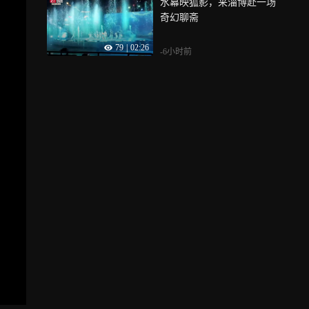
水幕映狐影，来淄博赴一场
奇幻聊斋
79
|
02:26
-6小时前