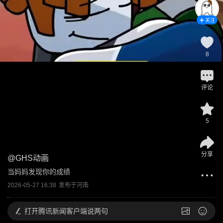
关注
8
评论
5
分享
@
GHS动画
当妈妈发现你的成绩
2026-05-27 16:38
发布于
河南
打开
腾讯新闻客户端说两句