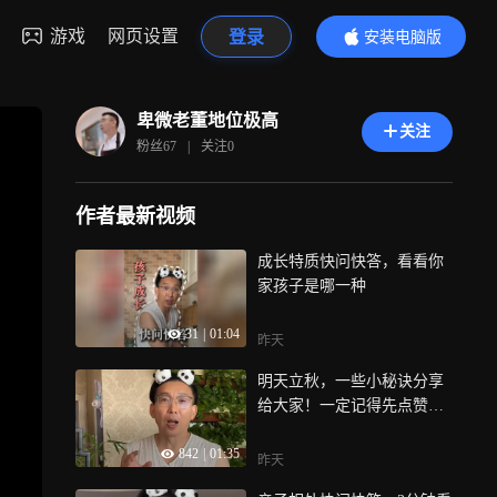
游戏
网页设置
登录
安装电脑版
内容更精彩
卑微老董地位极高
关注
粉丝
67
|
关注
0
作者最新视频
成长特质快问快答，看看你
家孩子是哪一种
31
|
01:04
昨天
明天立秋，一些小秘诀分享
给大家！一定记得先点赞收
藏以免找不到
842
|
01:35
昨天