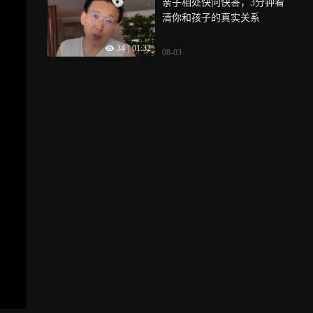
亲子相处快问快答，3分钟看
清你和孩子的真实关系
34
|
01:32
08-03