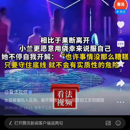
关注
2
2
2
1
@
看法视频
女孩被骗陷入花场，离开需缴3万元！假意招工实则围猎
2026-05-27 16:21
发布于
江苏
打开
腾讯新闻客户端说两句