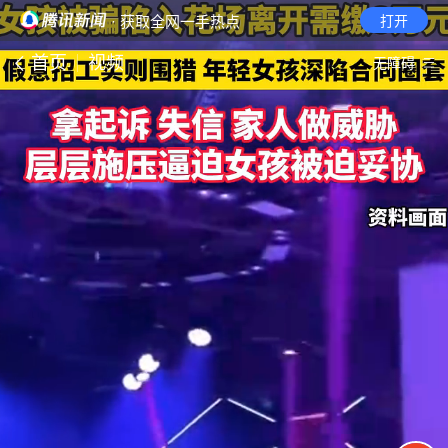
· 获取全网一手热点
打开
首页
视频
无障碍