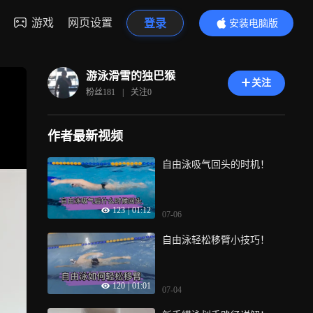
游戏
网页设置
登录
安装电脑版
内容更精彩
游泳滑雪的独巴猴
关注
粉丝
181
|
关注
0
作者最新视频
自由泳吸气回头的时机！
123
|
01:12
07-06
自由泳轻松移臂小技巧！
120
|
01:01
07-04