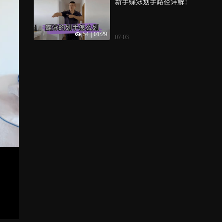
新手蝶泳划手路径详解！
54
|
01:29
07-03