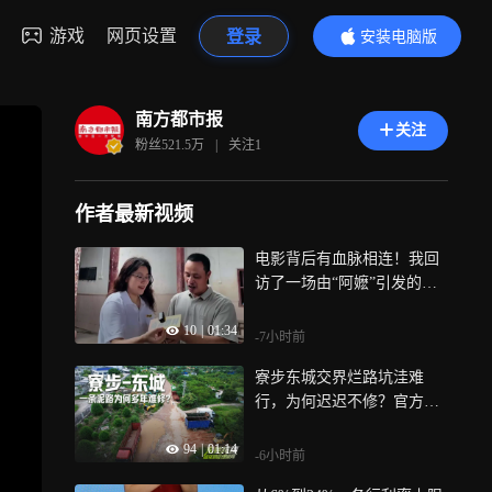
游戏
网页设置
登录
安装电脑版
内容更精彩
南方都市报
关注
粉丝
521.5万
|
关注
1
作者最新视频
电影背后有血脉相连！我回
访了一场由“阿嬷”引发的跨
国寻根
10
|
01:34
-7小时前
寮步东城交界烂路坑洼难
行，为何迟迟不修？官方回
应
94
|
01:14
-6小时前