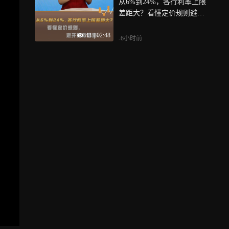
从6%到24%，各行利率上限
差距大？看懂定价规则避开
套路
43
|
02:48
-6小时前