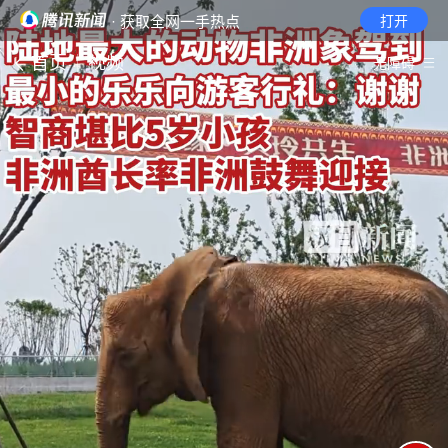
· 获取全网一手热点
打开
首页
视频
无障碍