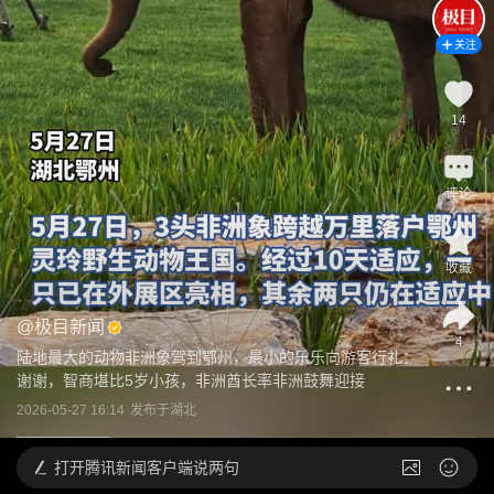
关注
14
评论
收藏
@
极目新闻
4
陆地最大的动物非洲象驾到鄂州，最小的乐乐向游客行礼：
谢谢，智商堪比5岁小孩，非洲酋长率非洲鼓舞迎接
2026-05-27 16:14
发布于
湖北
打开
腾讯新闻客户端说两句