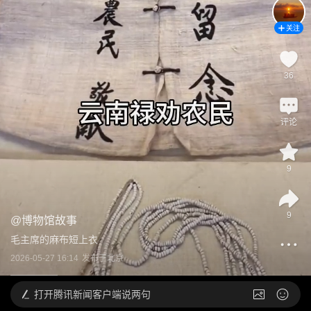
关注
36
评论
9
9
@
博物馆故事
毛主席的麻布短上衣
2026-05-27 16:14
发布于
北京
打开
腾讯新闻客户端说两句