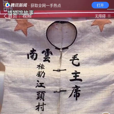
· 获取全网一手热点
打开
首页
视频
无障碍