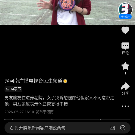
关注
评论
1
@
河南广播电视台民生频道
AI章节
分享
男友脑梗住进养老院，女子哭诉想照顾他但家人不同意带走
他，男友家属表示他已恢复得不错
2026-05-27 16:10
发布于
河南
打开
腾讯新闻客户端说两句