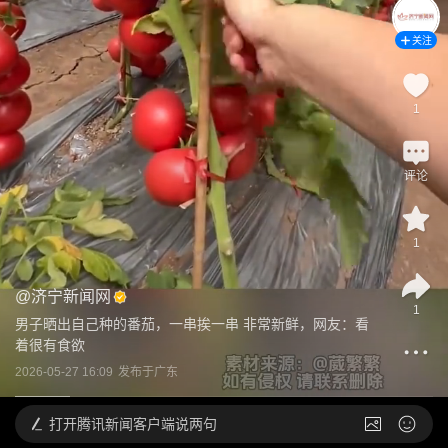
关注
1
评论
1
@
济宁新闻网
1
男子晒出自己种的番茄，一串挨一串 非常新鲜，网友：看
着很有食欲
2026-05-27 16:09
发布于
广东
打开
腾讯新闻客户端说两句