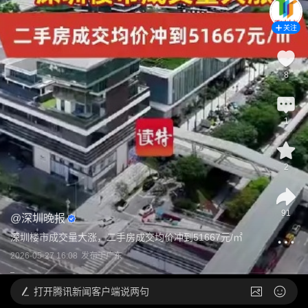
关注
8
1
2
91
@
深圳晚报
深圳楼市成交量大涨，二手房成交均价冲到51667元/㎡
2026-05-27 16:08
发布于
广东
打开
腾讯新闻客户端说两句