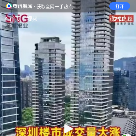
· 获取全网一手热点
打开
首页
视频
无障碍