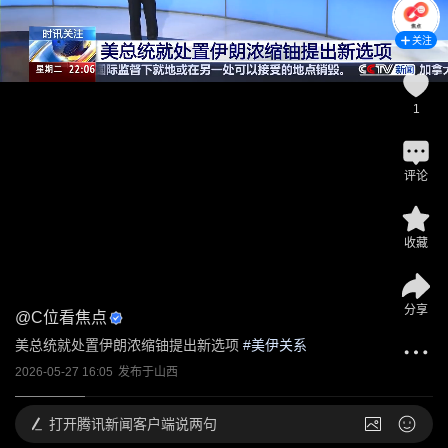
关注
1
评论
收藏
分享
@
C位看焦点
美总统就处置伊朗浓缩铀提出新选项
 #
美伊关系
2026-05-27 16:05
发布于
山西
打开
腾讯新闻客户端说两句