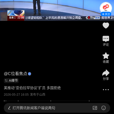
关注
评论
收藏
@
C位看焦点
分享
AI章节
美推动“亚伯拉罕协议”扩员 多国拒绝
2026-05-27 16:05
发布于
山西
打开
腾讯新闻客户端说两句