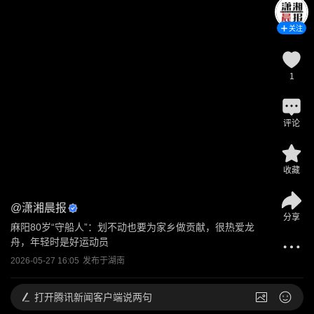
关注
1
评论
收藏
@
潇湘晨报
分享
麻阳80岁“守船人”：划不动也要为家乡做贡献，很热爱龙
舟，年轻时是好运动员
2026-05-27 16:05
发布于
湖南
打开
腾讯新闻客户端说两句