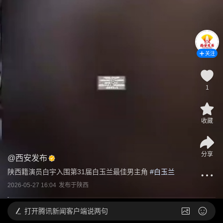
关注
1
收藏
分享
@
西安发布
陕西籍演员白宇入围第31届白玉兰最佳男主角
 #
白玉兰
2026-05-27 16:04
发布于
陕西
打开
腾讯新闻客户端说两句