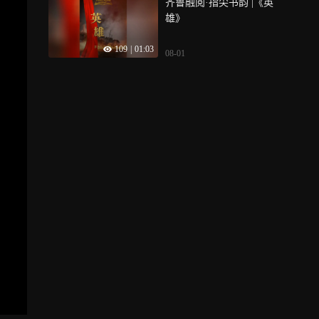
齐鲁融阅·指尖书韵 |《英
的故土之行就此开启！山东
雄》
商报城市文旅系列AI视频首
秀，解锁古今交融的别样潍
109
|
01:03
坊
08-01