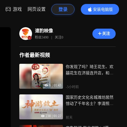
游戏
网页设置
登录
安装电脑版
内容更精彩
速豹映像
关注
粉丝
3490
|
关注
0
作者最新视频
你发现了吗？琦王花生、欢
囍花生在济接连开店，和薛
记炒货隔墙竞争，一边是外
6
|
01:43
来品牌大举北上抢占市场，
-5小时前
一边是1992年起家的本土老
国家历史文化名城潍坊居然
牌调整扩张节奏，三家炒货
惊动了千年名士？李清照与
品牌正面较量，你平时更爱
赵明诚逛馆、自拍，苏东坡
逛哪一家？欢迎评论聊聊
238
|
01:22
与辛弃疾斗风筝……名士组
前天
团穿越潍坊，一场跨越时空