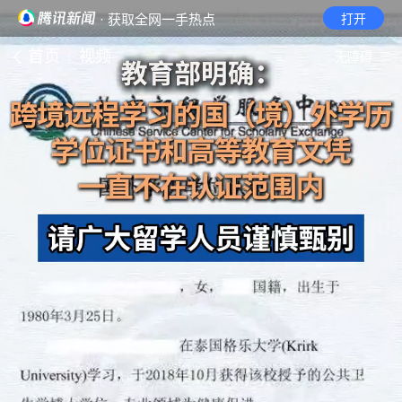
· 获取全网一手热点
打开
首页
视频
无障碍