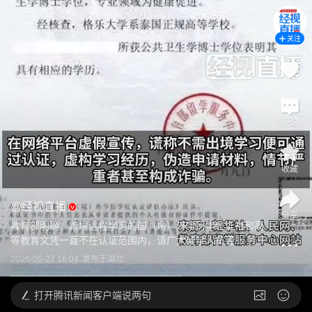
关注
评论
收藏
@
经视直播
分享
教育部明确：跨境远程学习的国（境）外学历学位证书和高
等教育文凭一直不在认证范围内，请广大留学人员谨...
展开
2026-05-27 16:04
发布于
湖北
打开
腾讯新闻客户端说两句