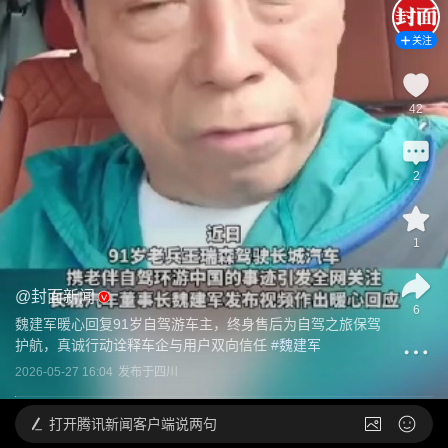
关注
42
2
1
@
封面新闻
6
魏建军暖心回复91岁自驾游车主，终身售后为自驾之旅保驾
护航，真诚行动诠释车企与用户双向信任
 #
魏建军
2026-05-27 16:04
发布于
四川
打开
腾讯新闻客户端说两句