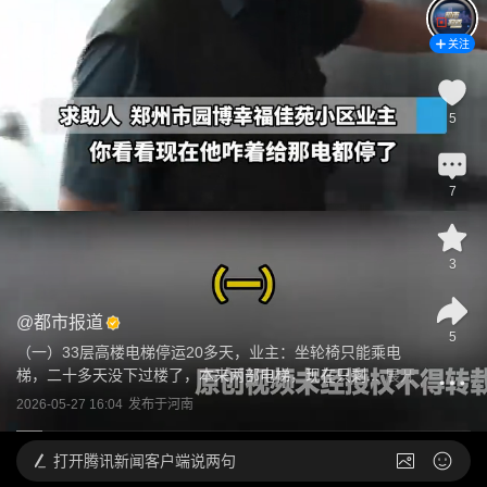
关注
5
7
3
@
都市报道
5
（一）33层高楼电梯停运20多天，业主：坐轮椅只能乘电
梯，二十多天没下过楼了，本来两部电梯，现在只剩...
展开
2026-05-27 16:04
发布于
河南
打开
腾讯新闻客户端说两句