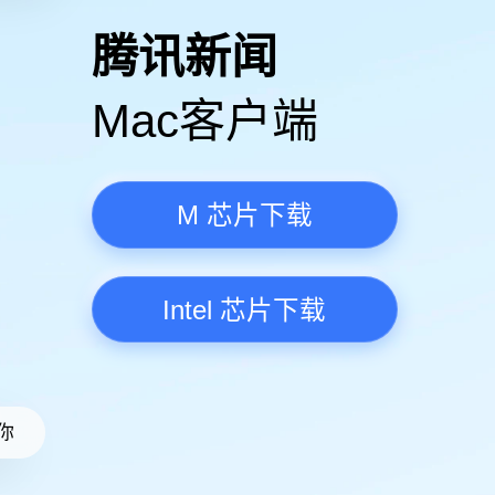
高清视频·更流畅
腾讯新
Mac客
M 芯
Intel