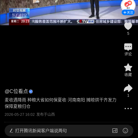
关注
5
评论
收藏
@
C位看点
1
麦收遇降雨 种粮大省如何保夏收·河南南阳 摊晾烘干齐发力 
保障夏粮归仓
2026-05-27 16:02
发布于
山西
打开
腾讯新闻客户端说两句